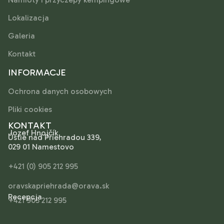
Lokalizacja
Galeria
Kontakt
INFORMACJE
Ochrona danych osobowych
Pliki cookies
KONTAKT
Jozef Hnojčík
Ústie nad Priehradou 339,
029 01 Namestovo
+421 (0) 905 212 995
oravskapriehrada@orava.sk
Recepcja
+421 905 212 995