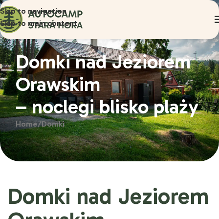
Skip to navigation
Skip to main content
Domki nad Jeziorem
Orawskim
– noclegi blisko plaży
Home
Domki
Domki nad Jeziorem